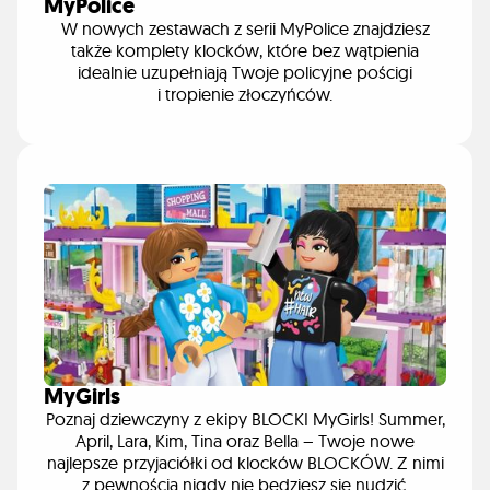
MyPolice
W nowych zestawach z serii MyPolice znajdziesz
także komplety klocków, które bez wątpienia
idealnie uzupełniają Twoje policyjne pościgi
i tropienie złoczyńców.
MyGirls
Poznaj dziewczyny z ekipy BLOCKI MyGirls! Summer,
April, Lara, Kim, Tina oraz Bella – Twoje nowe
najlepsze przyjaciółki od klocków BLOCKÓW. Z nimi
z pewnością nigdy nie będziesz się nudzić.