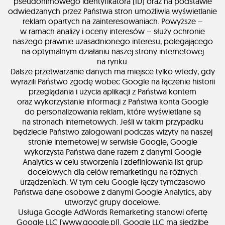
pseudonimowego identyfikatora (ID) oraz na podstawie
odwiedzanych przez Państwa stron umożliwia wyświetlanie
reklam opartych na zainteresowaniach. Powyższe –
w ramach analizy i oceny interesów – służy ochronie
naszego prawnie uzasadnionego interesu, polegającego
na optymalnym działaniu naszej strony internetowej
na rynku.
Dalsze przetwarzanie danych ma miejsce tylko wtedy, gdy
wyrazili Państwo zgodę wobec Google na łączenie historii
przeglądania i użycia aplikacji z Państwa kontem
oraz wykorzystanie informacji z Państwa konta Google
do personalizowania reklam, które wyświetlane są
na stronach internetowych. Jeśli w takim przypadku
będziecie Państwo zalogowani podczas wizyty na naszej
stronie internetowej w serwisie Google, Google
wykorzysta Państwa dane razem z danymi Google
Analytics w celu stworzenia i zdefiniowania list grup
docelowych dla celów remarketingu na różnych
urządzeniach. W tym celu Google łączy tymczasowo
Państwa dane osobowe z danymi Google Analytics, aby
utworzyć grupy docelowe.
Usługa Google AdWords Remarketing stanowi ofertę
Google LLC (www.google.pl). Google LLC ma siedzibę