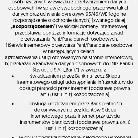
osób fizycznych w związku z przetwarzaniem danych
osobowych i w sprawie swobodnego przepływu takich
danych oraz uchylenia dyrektywy 95/46/WE (ogólne
rozporządzenie o ochronie danych) (zwanego dalej
„
Rozporządzeniem
”) właściciel domeny internetowej
przedstawia poniższe informacje dotyczące zasad
przetwarzania Pani/Pana danych osobowych.
1)Serwis internetowy przetwarza Pani/Pana dane osobowe
w następujących celach:
a)zrealizowania usług oferowanych na stronie internetowej,
b)przekazania Pani/Pana danych osobowych do ING Banku
Śląskiego S.A. („Bank”) w związku z
świadczeniem przez Bank na rzecz Sklepu
internetowego usługi udostępnienia infrastruktury do
obsługi płatności przez Internet (podstawa prawna:
art. 6 ust. 1 lit. f) Rozporządzenia).
obsługą i rozliczaniem przez Bank płatności
dokonywanych przez klientów Sklepu
internetowego przez Internet przy użyciu
instrumentów płatniczych (podstawa prawna: art. 6
ust. 1 lit. f) Rozporządzenia).
w celu weryfikacji przez Bank należytego wykonania