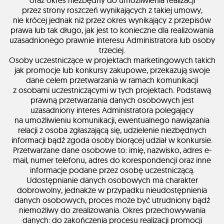
oraz okres niezbędny do umożliwienia realizacji
przez strony roszczeń wynikających z takiej umowy,
nie krócej jednak niż przez okres wynikający z przepisów
prawa lub tak długo, jak jest to konieczne dla realizowania
uzasadnionego prawnie interesu Administratora lub osoby
trzeciej.
Osoby uczestniczące w projektach marketingowych takich
jak promocje lub konkursy zakupowe, przekazują swoje
dane celem przetwarzania w ramach komunikacji
z osobami uczestniczącymi w tych projektach. Podstawą
prawną przetwarzania danych osobowych jest
uzasadniony interes Administratora polegający
na umożliwieniu komunikacji, ewentualnego nawiązania
relacji z osoba zgłaszającą się, udzielenie niezbędnych
informacji bądź zgoda osoby biorącej udział w konkursie.
Przetwarzane dane osobowe to: imię, nazwisko, adres e-
mail, numer telefonu, adres do korespondencji oraz inne
informacje podane przez osobę uczestniczącą.
Udostępnianie danych osobowych ma charakter
dobrowolny, jednakże w przypadku nieudostępnienia
danych osobowych, proces może być utrudniony bądź
niemożliwy do zrealizowania. Okres przechowywania
danych: do zakończenia procesu realizacji promocji