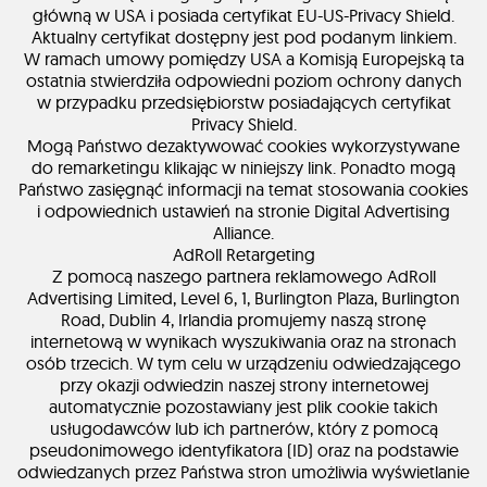
główną w USA i posiada certyfikat EU-US-Privacy Shield.
Aktualny certyfikat dostępny jest pod podanym linkiem.
W ramach umowy pomiędzy USA a Komisją Europejską ta
ostatnia stwierdziła odpowiedni poziom ochrony danych
w przypadku przedsiębiorstw posiadających certyfikat
Privacy Shield.
Mogą Państwo dezaktywować cookies wykorzystywane
do remarketingu klikając w niniejszy link. Ponadto mogą
Państwo zasięgnąć informacji na temat stosowania cookies
i odpowiednich ustawień na stronie Digital Advertising
Alliance.
AdRoll Retargeting
Z pomocą naszego partnera reklamowego AdRoll
Advertising Limited, Level 6, 1, Burlington Plaza, Burlington
Road, Dublin 4, Irlandia promujemy naszą stronę
internetową w wynikach wyszukiwania oraz na stronach
osób trzecich. W tym celu w urządzeniu odwiedzającego
przy okazji odwiedzin naszej strony internetowej
automatycznie pozostawiany jest plik cookie takich
usługodawców lub ich partnerów, który z pomocą
pseudonimowego identyfikatora (ID) oraz na podstawie
odwiedzanych przez Państwa stron umożliwia wyświetlanie