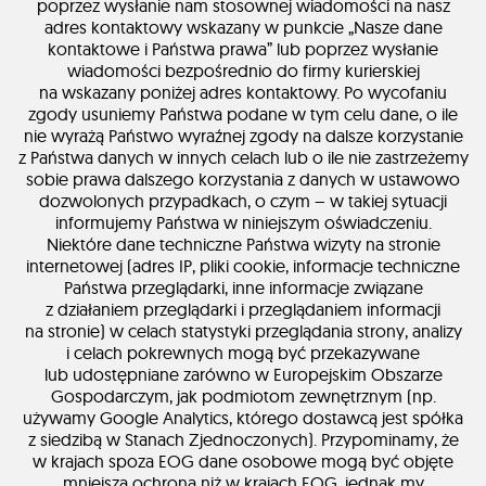
poprzez wysłanie nam stosownej wiadomości na nasz
adres kontaktowy wskazany w punkcie „Nasze dane
kontaktowe i Państwa prawa” lub poprzez wysłanie
wiadomości bezpośrednio do firmy kurierskiej
na wskazany poniżej adres kontaktowy. Po wycofaniu
zgody usuniemy Państwa podane w tym celu dane, o ile
nie wyrażą Państwo wyraźnej zgody na dalsze korzystanie
z Państwa danych w innych celach lub o ile nie zastrzeżemy
sobie prawa dalszego korzystania z danych w ustawowo
dozwolonych przypadkach, o czym – w takiej sytuacji
informujemy Państwa w niniejszym oświadczeniu.
Niektóre dane techniczne Państwa wizyty na stronie
internetowej (adres IP, pliki cookie, informacje techniczne
Państwa przeglądarki, inne informacje związane
z działaniem przeglądarki i przeglądaniem informacji
na stronie) w celach statystyki przeglądania strony, analizy
i celach pokrewnych mogą być przekazywane
lub udostępniane zarówno w Europejskim Obszarze
Gospodarczym, jak podmiotom zewnętrznym (np.
używamy Google Analytics, którego dostawcą jest spółka
z siedzibą w Stanach Zjednoczonych). Przypominamy, że
w krajach spoza EOG dane osobowe mogą być objęte
mniejszą ochroną niż w krajach EOG, jednak my