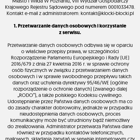
Miasto I Wilda W Poznaniu, VIII Wydział Gospodarczy
Krajowego Rejestru Sądowego pod numerem 0001033478.
Kontakt e-mail z administratorem: kontakt@klocki-blocki.pl
1. Przetwarzanie danych osobowych i korzystanie
z serwisu.
Przetwarzanie danych osobowych odbywa się w oparciu
o właściwe przepisy prawa, w szczególności
Rozporządzenie Parlamentu Europejskiego i Rady (UE)
2016/679 z dnia 27 kwietnia 2016 r. w sprawie ochrony
osób fizycznych w związku z przetwarzaniem danych
osobowych i w sprawie swobodnego przepływu takich
danych oraz uchylenia dyrektywy 95/46/WE (ogólne
rozporządzenie o ochronie danych) (zwanego dalej
„RODO”), a także polskiego Kodeksu cywilnego.
Udostępnianie przez Państwa danych osobowych ma co
do zasady charakter dobrowolny, jednakże w przypadku
nieudostępnienia danych osobowych, proces
komunikacyjny może być utrudniony bądź niemożliwy
do zrealizowania. Administrator przetwarza Państwa dane
również w przypadku kontaktów telefonicznych,
mailowych, składania zapytań w serwisie internetowym czy