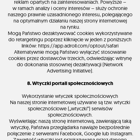
reklam opartych na zainteresowaniach. Powyższe –
w ramach analizy i oceny interesów – służy ochronie
naszego prawnie uzasadnionego interesu, polegającego
na optymalnym działaniu naszej strony internetowej
na rynku.
Mogą Państwo dezaktywować cookies wykorzystywane
do retargetingu poprzez kliknięcie w jeden z poniższych
linków: https://app.adroll.com/optout/safari
Alternatywnie mogą Państwo wyłączyć stosowanie
cookies przez dostawców trzecich, odwiedzając witrynę
do dokonania stosownej dezaktywacji (Network
Advertising Initiative).
8. Wtyczki portali społecznościowych
Wykorzystanie wtyczek społecznościowych
Na naszej stronie internetowej używane są tzw. wtyczki
społecznościowe („wtyczki“) serwisów
społecznościowych.
Wyświetlając naszą stronę internetową, zawierającą taką
wtyczkę, Państwa przeglądarka nawiąże bezpośrednie
połączenie z serwerami Facebook, Google lub Instagram.
Zawartość wtyczki jest przekazywana przez danego