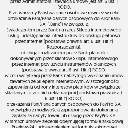
przez Administratora i zawarcia umowy jest art. 6 ust. 1
RODO.
Przetwarzamy Państwa dane osobowe również w celu:
przekazania Pani/Pana danych osobowych do Alior Bank
S.A. („Bank”) w związku z:
świadczeniem przez Bank na rzecz Sklepu internetowego
usługi udostępnienia infrastruktury do obsługi płatności
przez Internet (podstawa prawna: art. 6 ust. 1 lit. f)
Rozporządzenia).
obsługą i rozliczaniem przez Bank płatności
dokonywanych przez klientów Sklepu internetowego
przez Internet przy użyciu instrumentów płatniczych
(podstawa prawna: art. 6 ust. 1 lit. f) RODO)
w celu weryfikacji przez Bank należytego wykonania umów
zawartych ze Sklepem internetowym, w szczególności
zapewnienia ochrony interesów płatników w związku ze
składanymi przez nich reklamacjami (podstawa prawna: art.
6 ust. 1 lit. f) RODO),
przekazania Pani/Pana danych osobowych do PayPro S.A.
w związku z możliwością zaproponowania dokonania
zapłaty za nabyty towar lub usługę przez PayPro S.A.
w ramach umowy zlecenia obejmującej formułę zakupową
Przelewy24 i udostępnieniem tej formuły zakupowej