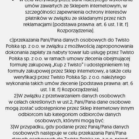
umów zawartych ze Sklepem internetowym, w
szczególności zapewnienia ochrony interesów
płatników w związku ze składanymi przez nich
reklamacjami (podstawa prawna: art. 6 ust. 1 lit. f)
Rozporządzenia).
c)przekazania Pani/Pana danych osobowych do Twisto
Polska sp. z o.o. w związku z możliwością zaproponowania
dokonania zapłaty za nabyty towar lub usługę przez Twisto
Polska sp. z o.o. w ramach umowy zlecenia obejmującej
formułę zakupową „Kup z Twisto” i udostępnieniem tej
formuły zakupowej przez Sklep internetowy, a także celu
weryfikacji przez Twisto Polska Sp. z o.o. należytego
wykonania takich umów zlecenie (podstawa prawna: art. 6
ust. 1 lit. f) Rozporządzenia).
2)W związku z przetwarzaniem danych osobowych
w celach określonych w ust.2, Pani/Pana dane osobowe
mogą zostać udostępnione przez Sklep internetowy innym
odbiorcom lub kategoriom odbiorców danych
osobowych, którymi mogą być:
3)W przypadku, gdy podanie przez Panią/Pana danych
osobowych następuje w celu przekazania Pani/Pana