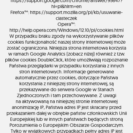
https://support.google.com/chrome/answer/95647?
hl=pl&hlrm=en
Firefox™: https://support.mozilla.org/pl/kb/usuwanie-
ciasteczek
Opera™:
http://help.opera.com/Windows/12.10/pl/cookies.html
W przypadku braku zgody na wykorzystywanie plików
cookies funkcjonalność naszej strony internetowej może
zostać ograniczona. Niniejsza strona internetowa korzysta
w ramach Google Analytics (zobacz niżej) również z tzw.
plików cookies DoubleClick, które umożliwiają rozpoznanie
Państwa przeglądarki w przypadku korzystania z innych
stron internetowych. Informacje generowane
automatycznie przez cookies, dotyczące Państwa
korzystania z niniejszej strony internetowej, są
przekazywane do serwera Google w Stanach
Zjednoczonych i tam przechowywane. Z uwagi
na aktywowaną na niniejszej stronie internetowej
anonimizację IP, Państwa adres IP jest skracany przed
przekazaniem dalej w obrębie państw członkowskich Unii
Europejskiej lub w innych państwach będących stroną
Porozumienia o Europejskim Obszarze Gospodarczym.
Tylko w wyjątkowych przypadkach pełny adres IP jest