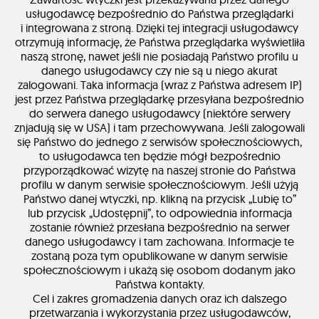
usługodawcę bezpośrednio do Państwa przeglądarki
i integrowana z stroną. Dzięki tej integracji usługodawcy
otrzymują informację, że Państwa przeglądarka wyświetliła
naszą stronę, nawet jeśli nie posiadają Państwo profilu u
danego usługodawcy czy nie są u niego akurat
zalogowani. Taka informacja (wraz z Państwa adresem IP)
jest przez Państwa przeglądarkę przesyłana bezpośrednio
do serwera danego usługodawcy (niektóre serwery
znjadują się w USA) i tam przechowywana. Jeśli zalogowali
się Państwo do jednego z serwisów społecznościowych,
to usługodawca ten będzie mógł bezpośrednio
przyporządkować wizytę na naszej stronie do Państwa
profilu w danym serwisie społecznościowym. Jeśli użyją
Państwo danej wtyczki, np. klikną na przycisk „Lubię to”
lub przycisk „Udostępnij”, to odpowiednia informacja
zostanie również przesłana bezpośrednio na serwer
danego usługodawcy i tam zachowana. Informacje te
zostaną poza tym opublikowane w danym serwisie
społecznościowym i ukażą się osobom dodanym jako
Państwa kontakty.
Cel i zakres gromadzenia danych oraz ich dalszego
przetwarzania i wykorzystania przez usługodawców,