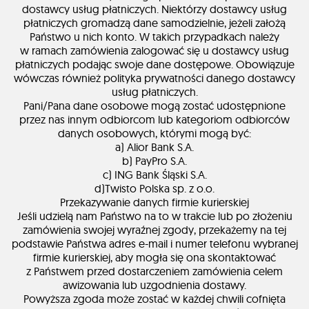
dostawcy usług płatniczych. Niektórzy dostawcy usług
płatniczych gromadzą dane samodzielnie, jeżeli założą
Państwo u nich konto. W takich przypadkach należy
w ramach zamówienia zalogować się u dostawcy usług
płatniczych podając swoje dane dostępowe. Obowiązuje
wówczas również polityka prywatności danego dostawcy
usług płatniczych.
Pani/Pana dane osobowe mogą zostać udostępnione
przez nas innym odbiorcom lub kategoriom odbiorców
danych osobowych, którymi mogą być:
a) Alior Bank S.A.
b) PayPro S.A.
c) ING Bank Śląski S.A.
d)Twisto Polska sp. z o.o.
Przekazywanie danych firmie kurierskiej
Jeśli udzielą nam Państwo na to w trakcie lub po złożeniu
zamówienia swojej wyraźnej zgody, przekażemy na tej
podstawie Państwa adres e-mail i numer telefonu wybranej
firmie kurierskiej, aby mogła się ona skontaktować
z Państwem przed dostarczeniem zamówienia celem
awizowania lub uzgodnienia dostawy.
Powyższa zgoda może zostać w każdej chwili cofnięta