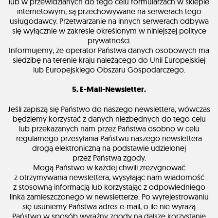
lub w przewidzianych do tego celu formularzach w sklepie
internetowym, są przechowywane na serwerach tego
usługodawcy. Przetwarzanie na innych serwerach odbywa
się wyłącznie w zakresie określonym w niniejszej polityce
prywatności.
Informujemy, że operator Państwa danych osobowych ma
siedzibę na terenie kraju należącego do Unii Europejskiej
lub Europejskiego Obszaru Gospodarczego.
5. E-Mail-Newsletter.
Jeśli zapiszą się Państwo do naszego newslettera, wówczas
będziemy korzystać z danych niezbędnych do tego celu
lub przekazanych nam przez Państwa osobno w celu
regularnego przesyłania Państwu naszego newslettera
drogą elektroniczną na podstawie udzielonej
przez Państwa zgody.
Mogą Państwo w każdej chwili zrezygnować
z otrzymywania newslettera, wysyłając nam wiadomość
z stosowną informacją lub korzystając z odpowiedniego
linka zamieszczonego w newsletterze. Po wyrejestrowaniu
się usuniemy Państwa adres e-mail, o ile nie wyrażą
Państwo w sposób wyraźny zgody na dalsze korzystanie